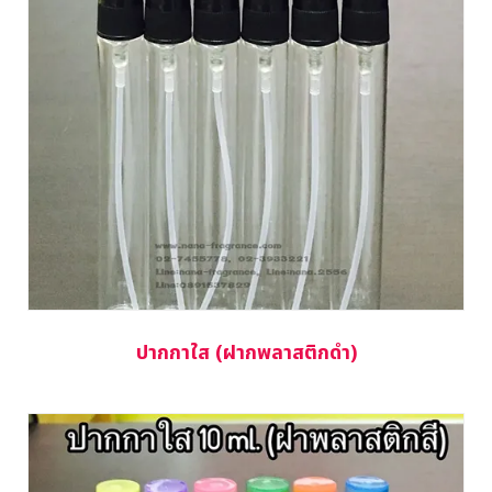
ปากกาใส (ฝากพลาสติกดำ)