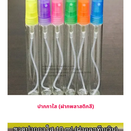
ปากกาใส (ฝากพลาสติกสี)